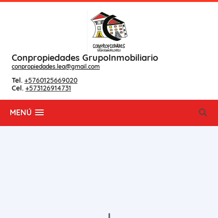
Conpropiedades GrupoInmobiliario
conpropiedades.lea@gmail.com
Tel.
+5760125669020
Cel.
+573126914731
MENÚ