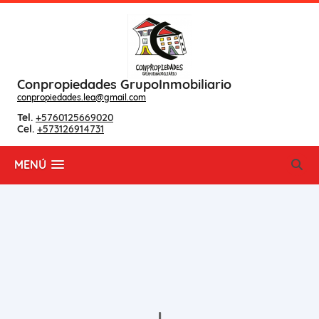
Conpropiedades GrupoInmobiliario
conpropiedades.lea@gmail.com
Tel.
+5760125669020
Cel.
+573126914731
MENÚ