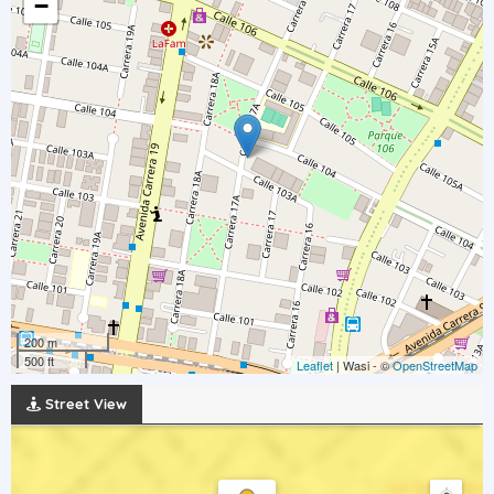
−
200 m
500 ft
Leaflet
| Wasi - ©
OpenStreetMap
Street View