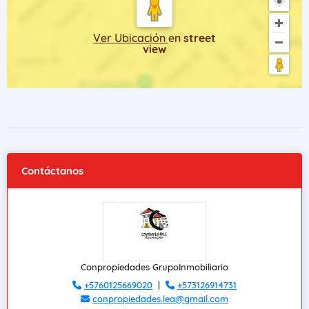
Ver Ubicación
en
street
view
Contáctanos
Conpropiedades GrupoInmobiliario
+5760125669020
|
+573126914731
conpropiedades.lea@gmail.com