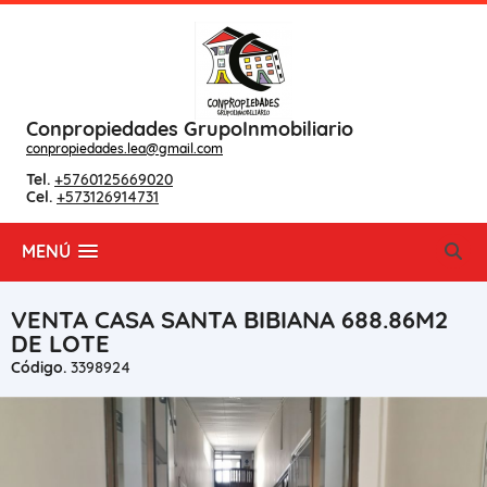
Conpropiedades GrupoInmobiliario
conpropiedades.lea@gmail.com
Tel.
+5760125669020
Cel.
+573126914731
MENÚ
VENTA CASA SANTA BIBIANA 688.86M2
DE LOTE
Código.
3398924