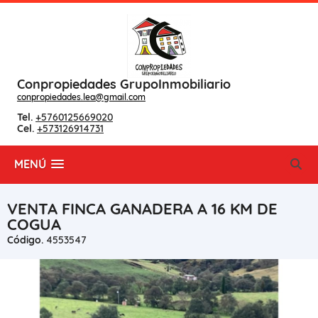
Conpropiedades GrupoInmobiliario
conpropiedades.lea@gmail.com
Tel.
+5760125669020
Cel.
+573126914731
MENÚ
VENTA FINCA GANADERA A 16 KM DE
COGUA
Código.
4553547