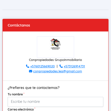
Contáctanos
Conpropiedades GrupoInmobiliario
+5760125669020
|
+573126914731
conpropiedades.lea@gmail.com
¿Prefieres que te contactemos?
*
Tu nombre
*
Correo electrónico