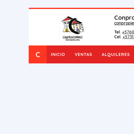
Conpro
conpropi
Tel.
+5760
Cel.
+5731
C
INICIO
VENTAS
ALQUILERES