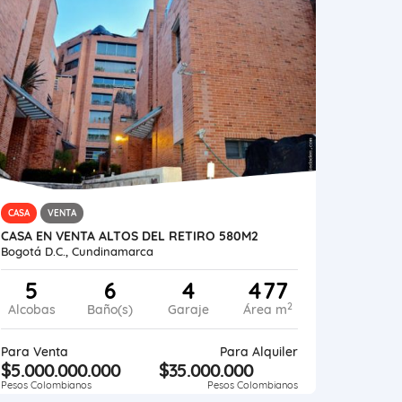
CASA
VENTA
CASA EN VENTA ALTOS DEL RETIRO 580M2
Bogotá D.C., Cundinamarca
5
6
4
477
2
Alcobas
Baño(s)
Garaje
Área m
Para Venta
Para Alquiler
$5.000.000.000
$35.000.000
Pesos Colombianos
Pesos Colombianos