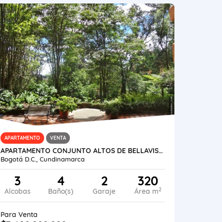
APARTAMENTO
VENTA
APARTAMENTO CONJUNTO ALTOS DE BELLAVISTA 320M2
Bogotá D.C., Cundinamarca
3
4
2
320
2
Alcobas
Baño(s)
Garaje
Área m
Para Venta