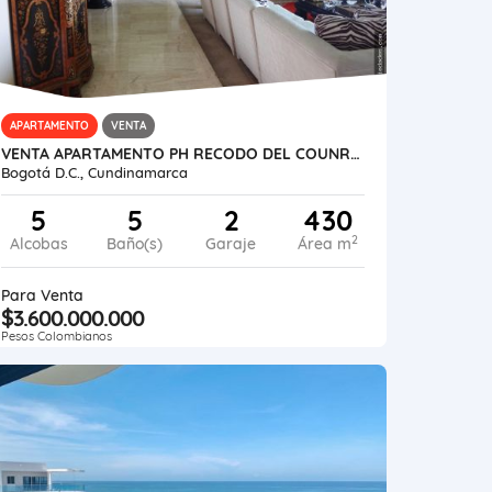
APARTAMENTO
VENTA
VENTA APARTAMENTO PH RECODO DEL COUNRY (430+70)M2
Bogotá D.C., Cundinamarca
5
5
2
430
2
Alcobas
Baño(s)
Garaje
Área m
Para Venta
$3.600.000.000
Pesos Colombianos