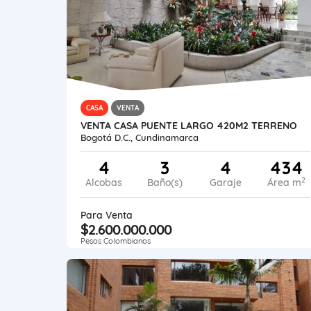
CASA
VENTA
VENTA CASA PUENTE LARGO 420M2 TERRENO
Bogotá D.C., Cundinamarca
4
3
4
434
2
Alcobas
Baño(s)
Garaje
Área m
Para Venta
$2.600.000.000
Pesos Colombianos