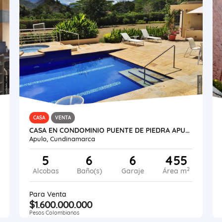
CASA
VENTA
CASA EN CONDOMINIO PUENTE DE PIEDRA APULO (CUNDINAMARCA)
Apulo, Cundinamarca
5
6
6
455
2
Alcobas
Baño(s)
Garaje
Área m
Para Venta
$1.600.000.000
Pesos Colombianos