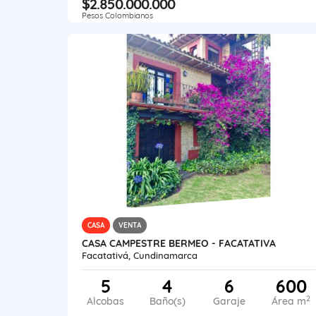
$2.850.000.000
Pesos Colombianos
CASA
VENTA
CASA CAMPESTRE BERMEO - FACATATIVA
Facatativá, Cundinamarca
5
4
6
600
2
Alcobas
Baño(s)
Garaje
Área m