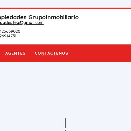
piedades GrupoInmobiliario
edades.lea@gmail.com
125669020
26914731
AGENTES
CONTÁCTENOS