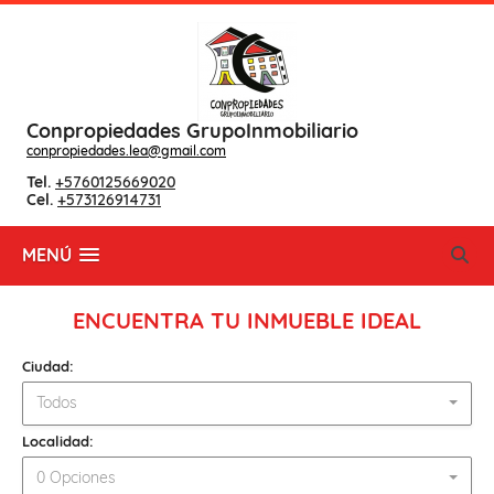
Conpropiedades GrupoInmobiliario
conpropiedades.lea@gmail.com
Tel.
+5760125669020
Cel.
+573126914731
MENÚ
ENCUENTRA TU INMUEBLE IDEAL
Ciudad:
Todos
Localidad:
0 Opciones