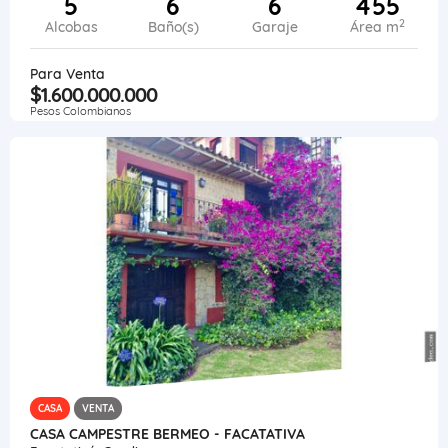
5
6
6
455
2
Alcobas
Baño(s)
Garaje
Área m
Para Venta
$1.600.000.000
Pesos Colombianos
CASA
VENTA
CASA CAMPESTRE BERMEO - FACATATIVA